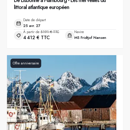
De Lisbonne à Hambourg - Les merveilles du
littoral atlantique européen
Date de départ
25 avr. 27
À partir de
5 191 € TTC
Navire
4 412 € TTC
MS Fridtjof Nansen
Offre anniversaire