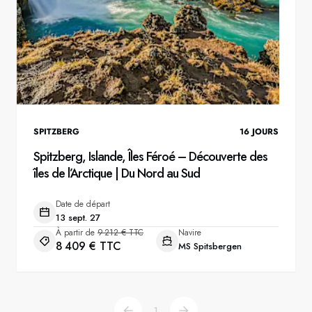
SPITZBERG
16
JOURS
Spitzberg, Islande, Îles Féroé – Découverte des
îles de l’Arctique | Du Nord au Sud
Date de départ
13 sept. 27
À partir de
9 212 € TTC
Navire
8 409 € TTC
MS Spitsbergen
1