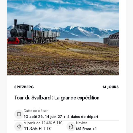
Suède
Danemark
Norvège
SPITZBERG
14
JOURS
Tour du Svalbard : La grande expédition
Dates de départ
10 août 26, 14 juin 27 + 4 dates de départ
À partir de
12 430 € TTC
Navires
11 355 € TTC
MS Fram
+1