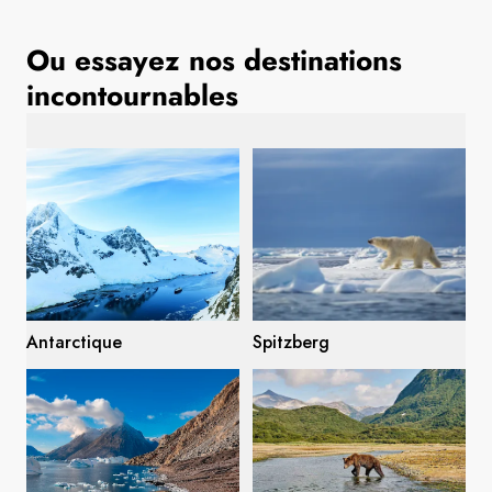
Ou essayez nos destinations
Suède
incontournables
Danemark
Norvège
Antarctique
Spitzberg