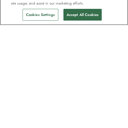
site usage, and assist in our marketing efforts.
Cookies Settings
Accept All Cookies
La newsletter des explorateurs
Rejoignez un million d'abonnés ! Inscrivez-
vous pour recevoir des guides sur nos
destinations, des offres et participer à des
webinaires en direct avec nos experts en
expéditions