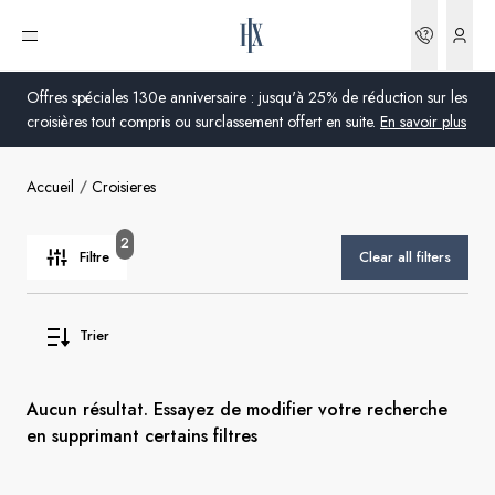
Réserva
Ouvrir le menu
Offres spéciales 130e anniversaire : jusqu'à 25% de réduction sur les
croisières tout compris ou surclassement offert en suite.
En savoir plus
Accueil
Croisieres
Global
Australie
2
Filtre
Clear all filters
Royaume-Uni
Trier
États-Unis
Allemagne
Aucun résultat. Essayez de modifier votre recherche
en supprimant certains filtres
Suisse
France
France