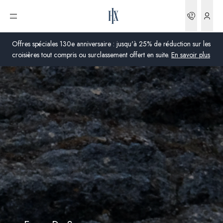
Réserva
Ouvrir le menu
Offres spéciales 130e anniversaire : jusqu'à 25% de réduction sur les
croisières tout compris ou surclassement offert en suite.
En savoir plus
Global
Australie
Royaume-Uni
États-Unis
Allemagne
Suisse
France
France