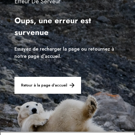
Erreur De Serveur
Suède
Oups, une erreur est
Danemark
survenue
Norvège
Essayez de recharger la page ou retournez à
notre page d’accueil.
Retour à la page d’accueil