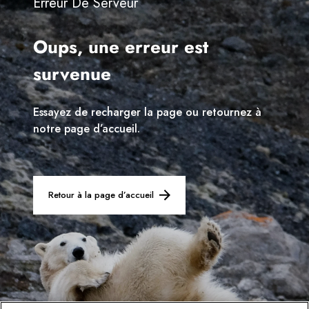
Erreur De Serveur
Suède
Oups, une erreur est
Danemark
survenue
Norvège
Essayez de recharger la page ou retournez à
notre page d’accueil.
Retour à la page d’accueil