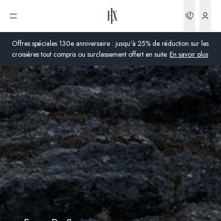
Réserva
Ouvrir le menu
Offres spéciales 130e anniversaire : jusqu'à 25% de réduction sur les
croisières tout compris ou surclassement offert en suite.
En savoir plus
Global
Australie
Royaume-Uni
États-Unis
Allemagne
Suisse
France
France