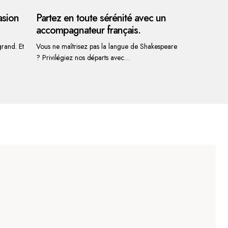
asion
Partez en toute sérénité avec un
accompagnateur français.
rand. Et
Vous ne maîtrisez pas la langue de Shakespeare
? Privilégiez nos départs avec
accompagnateurs français pour profiter
pleinement de votre expédition.