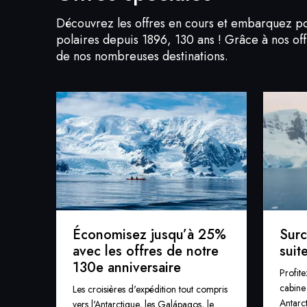
Découvrez les offres en cours et embarquez po
polaires depuis 1896, 130 ans ! Grâce à nos off
de nos nombreuses destinations.
Économisez jusqu’à 25%
Surc
avec les offres de notre
suit
130e anniversaire
Profite
cabine
Les croisières d'expédition tout compris
Antarc
vers l'Antarctique, les Galápagos, le