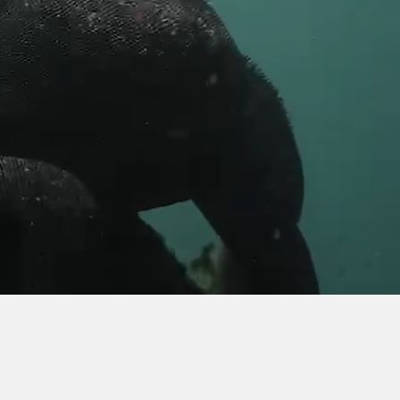
France
Suède
Danemark
Norvège