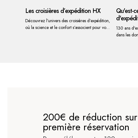
Les croisières d’expédition HX
Qu'est-c
d'expédi
Découvrez l’univers des croisières d’expédition,
où la science et le confort s’associent pour vous
130 ans d'ex
emmener plus loin qu’une croisière
dans les do
traditionnelle.
développeme
s'ouvrir à 
rencontres c
et de la flo
au cours de 
donnera de l
chez vous, 
profond et p
partageons tous. Voici quelq
raisons pour
de renouvele
200€ de réduction sur
croisière HX
première réservation