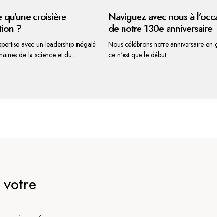
e qu'une croisière
Naviguez avec nous à l’occ
tion ?
de notre 130e anniversaire
pertise avec un leadership inégalé
Nous célébrons notre anniversaire en g
maines de la science et du
ce n'est que le début.
nt durable. Voyager avec HX, c'est
un monde d'émerveillement. Des
ulturelles aux merveilles de la faune
re, ce que vous verrez et apprendrez
votre voyage vous inspirera et vous
'énergie. Et lorsque vous rentrerez
vous éprouverez un amour plus
lus riche pour la planète que nous
ues-unes des
 lesquelles les voyageurs choisissent
r l’extraordinaire expérience d’une
 votre
.