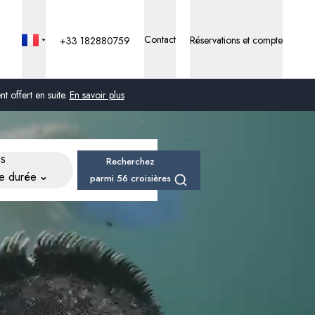
Contact
Réservations et compte
+33 182880759
 offert en suite.
En savoir plus
Global
PS
Recherchez
Australie
ne durée
parmi 56 croisières
Royaume-Uni
États-Unis
Allemagne
Suisse