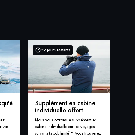
22 jours restants
qu'à
Supplément en cabine
individuelle offert
tez
Nous vous offrons le supplément en
r vos
cabine individuelle sur les voyages
suivants (stock limité)*. Vous trouverez