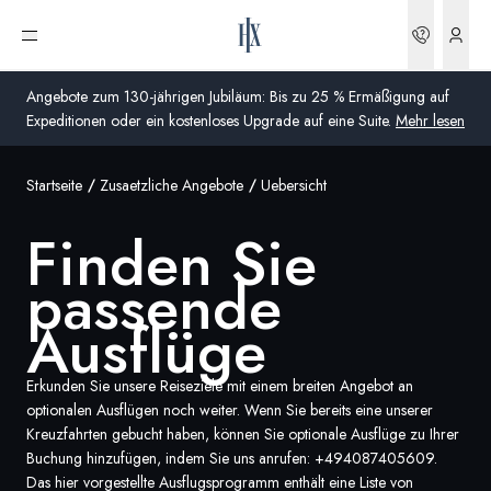
Finden Sie passende Ausflüge | HX Expeditions DE
Buchun
Menü öffnen
Angebote zum 130-jährigen Jubiläum: Bis zu 25 % Ermäßigung auf
Expeditionen oder ein kostenloses Upgrade auf eine Suite.
Mehr lesen
Startseite
Zusaetzliche Angebote
Uebersicht
Global
Finden Sie
Australien
passende
Vereinigtes Königreich (England, Schottland, Wales
und Nordirland)
Ausflüge
USA
Erkunden Sie unsere Reiseziele mit einem breiten Angebot an
optionalen Ausflügen noch weiter. Wenn Sie bereits eine unserer
Deutschland
Kreuzfahrten gebucht haben, können Sie optionale Ausflüge zu Ihrer
Buchung hinzufügen, indem Sie uns anrufen:
+494087405609
.
Schweiz
Das hier vorgestellte Ausflugsprogramm enthält eine Liste von
Deutschland