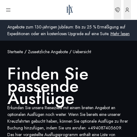
Finden Sie passende Ausflüge | HX Expeditions DE
Buchun
Menü öffnen
Angebote zum 130-jährigen Jubiläum: Bis zu 25 % Ermäßigung auf
Expeditionen oder ein kostenloses Upgrade auf eine Suite.
Mehr lesen
Startseite
Zusaetzliche Angebote
Uebersicht
Global
Finden Sie
Australien
passende
Vereinigtes Königreich (England, Schottland, Wales
und Nordirland)
Ausflüge
USA
Erkunden Sie unsere Reiseziele mit einem breiten Angebot an
optionalen Ausflügen noch weiter. Wenn Sie bereits eine unserer
Deutschland
Kreuzfahrten gebucht haben, können Sie optionale Ausflüge zu Ihrer
Buchung hinzufügen, indem Sie uns anrufen:
+494087405609
.
Schweiz
Das hier vorgestellte Ausflugsprogramm enthält eine Liste von
Deutschland