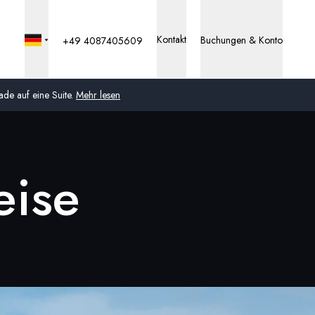
Kontakt
Buchungen & Konto
+49 4087405609
de auf eine Suite.
Mehr lesen
Global
eise
Australien
Vereinigtes Königreich
(England, Schottland,
Wales und Nordirland)
USA
Deutschland