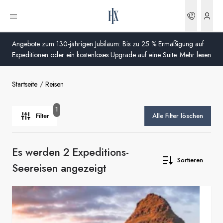
Finden Sie Ihre Seereise | HX Expeditions DE
Buchun
Menü öffnen
Angebote zum 130-jährigen Jubiläum: Bis zu 25 % Ermäßigung auf
Expeditionen oder ein kostenloses Upgrade auf eine Suite.
Mehr lesen
Startseite
Reisen
Global
Australien
1
Filter
Alle Filter löschen
Vereinigtes Königreich (England, Schottland, Wales
und Nordirland)
Es werden 2 Expeditions-
Sortieren
USA
Seereisen angezeigt
Deutschland
Schweiz
Deutschland