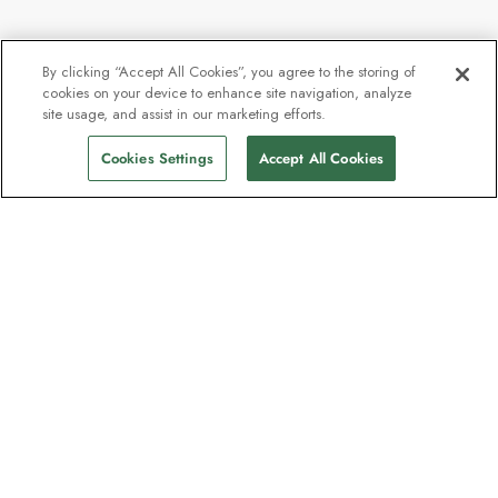
By clicking “Accept All Cookies”, you agree to the storing of
cookies on your device to enhance site navigation, analyze
site usage, and assist in our marketing efforts.
Cookies Settings
Accept All Cookies
Unser Newsletter - Beliebt bei
Entdeckern
Eine Million Abonnenten - Informationen
zu Reiseführern, Angeboten und Live-
Webinaren mit Expeditionsexperten