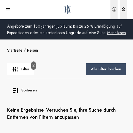
Buchun
Menü öffnen
Angebote zum 130-jährigen Jubiläum: Bis zu 25 % Ermäßigung auf
Expeditionen oder ein kostenloses Upgrade auf eine Suite.
Mehr lesen
Startseite
Reisen
Global
Australien
2
Filter
Alle Filter löschen
Vereinigtes Königreich (England, Schottland, Wales
und Nordirland)
Sortieren
USA
Keine Ergebnisse. Versuchen Sie, Ihre Suche durch
Deutschland
Entfernen von Filtern anzupassen
Schweiz
Deutschland