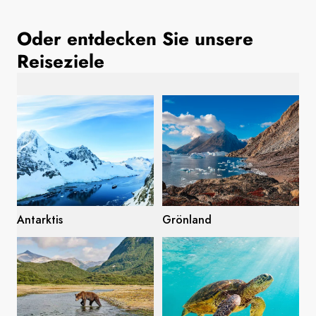
Frankreich
Oder entdecken Sie unsere
Schweden
Reiseziele
Dänemark
Norwegen
Antarktis
Grönland