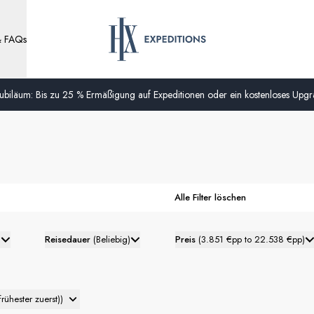
& FAQs
biläum: Bis zu 25 % Ermäßigung auf Expeditionen oder ein kostenloses Upgra
Alle Filter löschen
)
Reisedauer
(
Beliebig
)
Preis
(
3.851 €pp to 22.538 €pp
)
frühester zuerst)
)