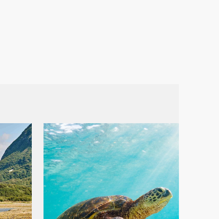
Schweiz
Frankreich
Schweden
Dänemark
Norwegen