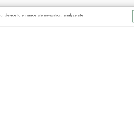
our device to enhance site navigation, analyze site
ebt bei
rmationen zu
ive-Webinaren mit