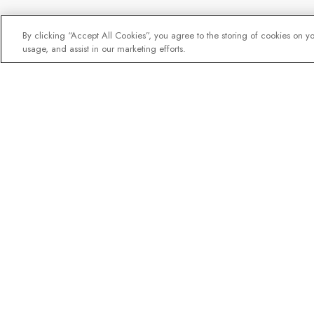
By clicking “Accept All Cookies”, you agree to the storing of cookies on y
usage, and assist in our marketing efforts.
Unser Newsletter - Beli
Entdeckern
Eine Million Abonnenten - Info
Reiseführern, Angeboten und L
Expeditionsexperten