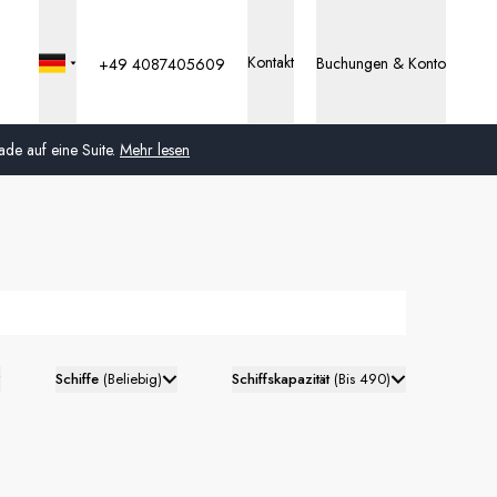
Kontakt
Buchungen & Konto
+49 4087405609
de auf eine Suite.
Mehr lesen
Global
Australien
Vereinigtes Königreich
(England, Schottland,
Wales und Nordirland)
Schiffe
(
Beliebig
)
Schiffskapazität
(
Bis 490
)
USA
Deutschland