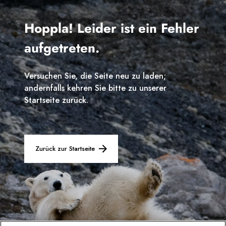
Frankreich
Hoppla! Leider ist ein Fehler
Schweden
aufgetreten.
Dänemark
Versuchen Sie, die Seite neu zu laden;
Norwegen
andernfalls kehren Sie bitte zu unserer
Startseite zurück.
Zurück zur Startseite