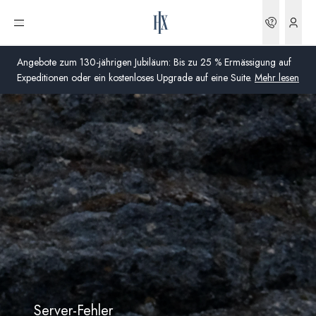
Buchun
Menü öffnen
Angebote zum 130-jährigen Jubiläum: Bis zu 25 % Ermässigung auf
Expeditionen oder ein kostenloses Upgrade auf eine Suite.
Mehr lesen
Global
Australien
Vereinigtes Königreich (England, Schottland, Wales
und Nordirland)
USA
Deutschland
Schweiz
Server-Fehler
Schweiz