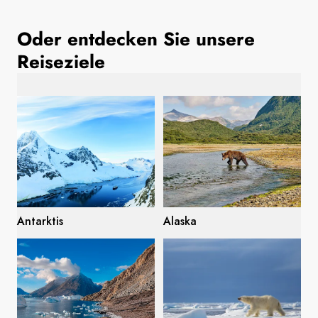
Frankreich
Oder entdecken Sie unsere
Schweden
Reiseziele
Dänemark
Norwegen
Antarktis
Alaska