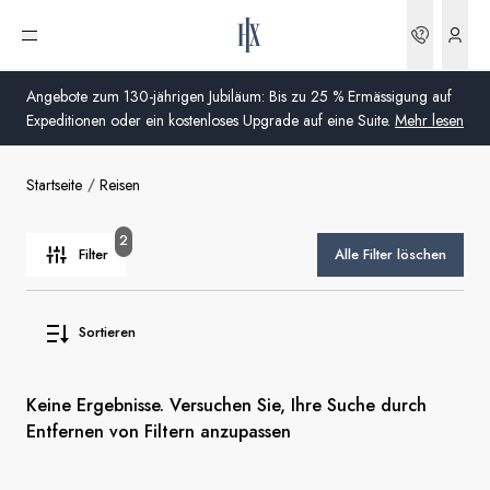
Buchun
Menü öffnen
Angebote zum 130-jährigen Jubiläum: Bis zu 25 % Ermässigung auf
Expeditionen oder ein kostenloses Upgrade auf eine Suite.
Mehr lesen
Startseite
Reisen
Global
Australien
2
Filter
Alle Filter löschen
Vereinigtes Königreich (England, Schottland, Wales
und Nordirland)
Sortieren
USA
Keine Ergebnisse. Versuchen Sie, Ihre Suche durch
Deutschland
Entfernen von Filtern anzupassen
Schweiz
Schweiz