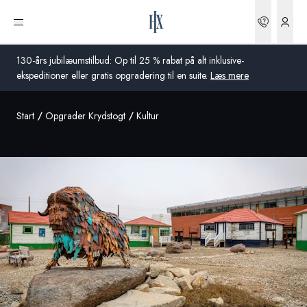
Bookin
Åbn menu
130-års jubilæumstilbud: Op til 25 % rabat på alt inklusive-
ekspeditioner eller gratis opgradering til en suite.
Læs mere
Start
Opgrader Krydstogt
Kultur
Global
Australien
Storbritannien
USA
Tyskland
Schweiz
Danmark
Frankrig