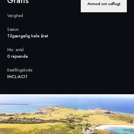
Gratis
Anmod om udflugt
Sverige
Varighed
Danmark
Sæson
Tilgængelig hele året
Norge
Min. antal
0 rejsende
Bestillingskode
INCL-ACI1