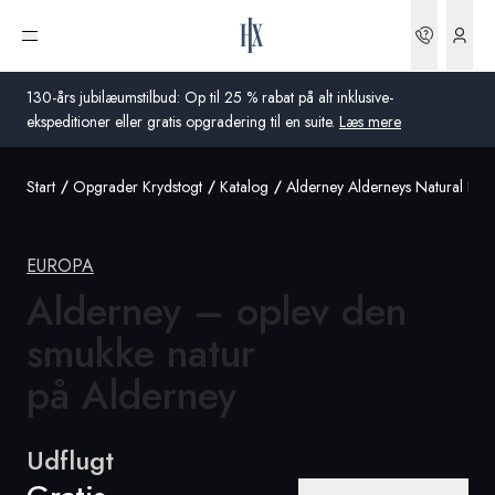
Bookin
Åbn menu
130-års jubilæumstilbud: Op til 25 % rabat på alt inklusive-
ekspeditioner eller gratis opgradering til en suite.
Læs mere
Start
Opgrader Krydstogt
Katalog
Alderney Alderneys Natural Bea
Global
Australien
EUROPA
Storbritannien
Alderney – oplev den
smukke natur
USA
på Alderney
Tyskland
Schweiz
Udflugt
Danmark
Frankrig