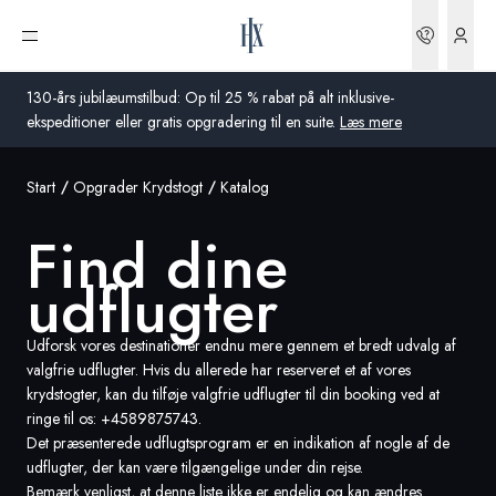
Find dine udflugter | HX Expeditions DK
Bookin
Åbn menu
130-års jubilæumstilbud: Op til 25 % rabat på alt inklusive-
ekspeditioner eller gratis opgradering til en suite.
Læs mere
Start
Opgrader Krydstogt
Katalog
Global
Find dine
Australien
udflugter
Storbritannien
USA
Udforsk vores destinationer endnu mere gennem et bredt udvalg af
valgfrie udflugter. Hvis du allerede har reserveret et af vores
Tyskland
krydstogter, kan du tilføje valgfrie udflugter til din booking ved at
ringe til os:
+4589875743
.
Det præsenterede udflugtsprogram er en indikation af nogle af de
Schweiz
udflugter, der kan være tilgængelige under din rejse.
Danmark
Bemærk venligst, at denne liste ikke er endelig og kan ændres.
Frankrig