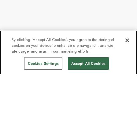
By clicking “Accept All Cookies”, you agree to the storing of
cookies on your device to enhance site navigation, analyze
site usage, and assist in our marketing efforts.
Cookies Settings
Accept All Cookies
Nyhedsbrevet som
opdagelsesrejsende elsker
Bliv en del af en million abonnenter –
tilmeld dig destinationsguider, tilbud og