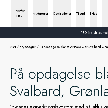
Hvorfor
Krydstogter
Destinationer
Tilbud
Skibe
HX?
130-års jubilæumstil
Start
Krydstogter
Pa Opdagelse Blandt Arktiske Oer Svalbard Gro
På opdagelse bla
Svalbard, Grønl
15-dages ekspeditionskrydstogt med alt inklusive 