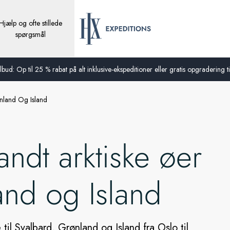
Hjælp og ofte stillede
spørgsmål
bud: Op til 25 % rabat på alt inklusive-ekspeditioner eller gratis opgradering til
nland Og Island
ndt arktiske øer
and og Island
til Svalbard, Grønland og Island fra Oslo til