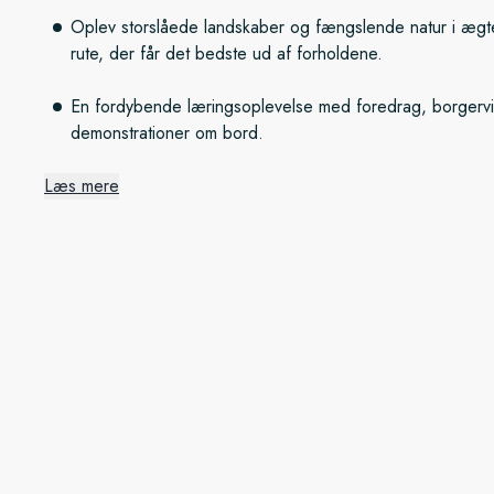
Oplev storslåede landskaber og fængslende natur i ægte 
rute, der får det bedste ud af forholdene.
En fordybende læringsoplevelse med foredrag, borgerv
demonstrationer om bord.
Læs mere
Fra Svalbard til Grønland
Vi sejler fra Longyearbyen og besøger først polarforsknings
sætter kursen mod Grønland for at udforske Grønlands Nat
kvadratkilometer store naturreservat optager landets afsides
man med lidt held få øje på ikoniske arktiske dyrearter som
Fra Grønland til Island
Længere sydpå ligger Scoresbysund, der er et kæmpeområd