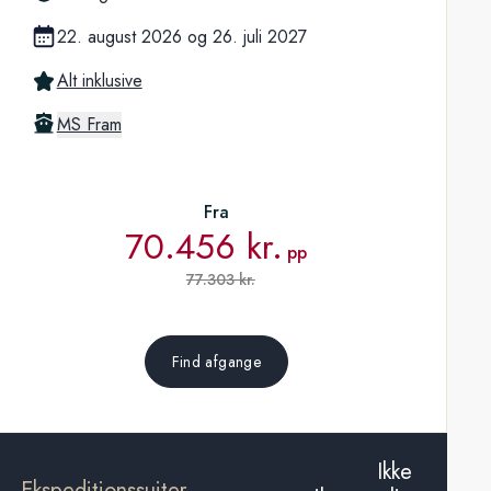
22. august 2026
og
26. juli 2027
Alt inklusive
MS Fram
Fra
70.456 kr.
pp
77.303 kr.
Find afgange
Ikke
Ekspeditionssuiter