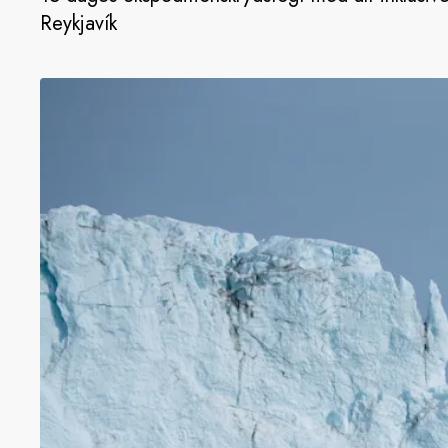
Reykjavík