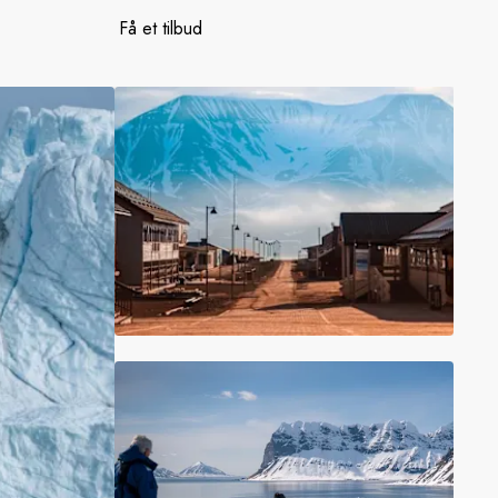
Frankrig
Få et tilbud
Sverige
Danmark
Norge