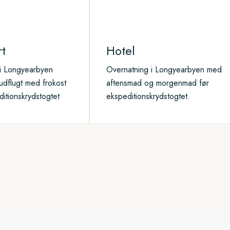
rt
Hotel
 i Longyearbyen
Overnatning i Longyearbyen med
 udflugt med frokost
aftensmad og morgenmad før
itionskrydstogtet
ekspeditionskrydstogtet.