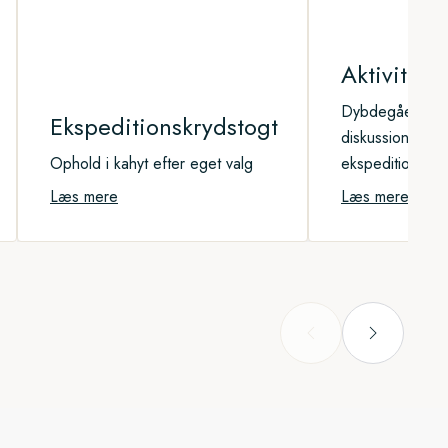
Aktivitet
Dybdegående f
Ekspeditionskrydstogt
diskussioner, d
Ophold i kahyt efter eget valg
ekspeditionstea
Læs mere
Læs mere