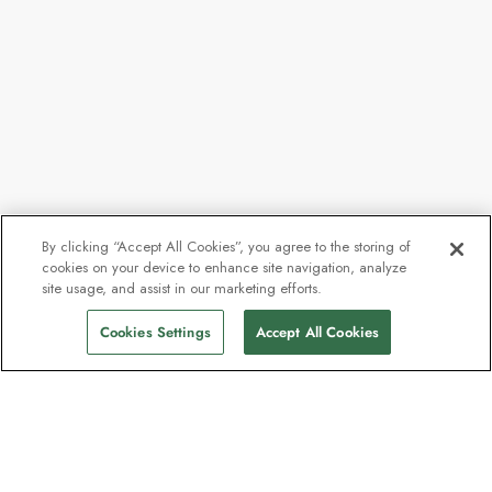
By clicking “Accept All Cookies”, you agree to the storing of
cookies on your device to enhance site navigation, analyze
Fra
167.786 kr.
site usage, and assist in our marketing efforts.
Find afgange
144.121 kr.
pp
Cookies Settings
Accept All Cookies
Nyhedsbrevet som