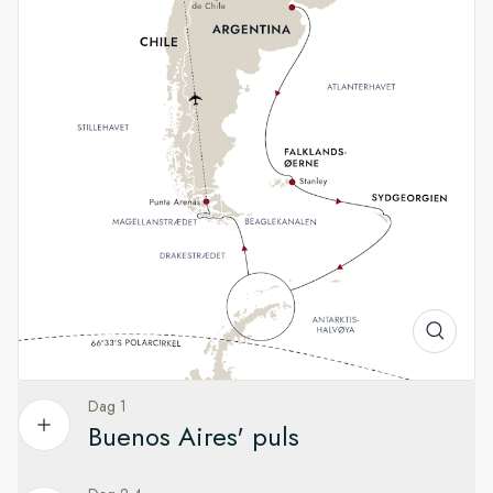
Antarktis' imponerende dyreliv
På denne tid af året er sneen stadig frisk, og i havet glimter
de store isbjerge i deres al skulpturelle pragt, mens
pingvinerne på land gør kur og bygger rede. I Antarktis
udforsker vi adskillige landgangssteder, hvor man virkelig kan
opleve det frosne kontinent tæt på. Rejsen slutter i den
chilenske del af Patagonien.
Dag 1
Buenos Aires' puls