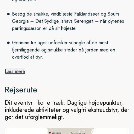
Besøg de smukke, vindblæste Falklandsøer og South
Georgia – Det Sydlige Ishavs Serengeti – når dyrenes
parringssæson er på sit højeste.
Gennem tre uger udforsker vi nogle af de mest
fjerntliggende og smukke steder på Jorden med en
overflod af dyr.
Læs mere
Det Sydlige Ishavs vidunderlige
øer
Rejserute
Efter at have forladt Buenos Aires sætter vi kursen mod
Dit eventyr i korte træk. Daglige højdepunkter,
Falklandsøerne med de forblæste, grønne bakker og hvide
inkluderede aktiviteter og valgfri ekstraudstyr, der
sandstrande. Men selv om Antarktis har masser af dyreliv, er
gør det uforglemmeligt.
South Georgia i en klasse for sig, og strandene vrimler med
sæler, pingviner og andre havfugle.