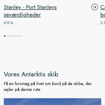
Stanley - Port Stanleys
C
seværdigheder
b
619 kr.
2.6
Vores
Antarktis
skib
Få en forsmag på livet om bord på de skibe, der
sejler på denne rute