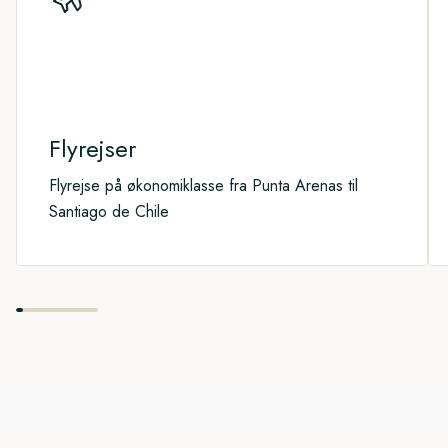
Fugleentusiaster kan kigge op mod himlen efter antarktiske
havfugle som kjover, stormfugle og terner. Gennem foredrag
ombord lærer vi mere om det vigtige habitat og om, hvordan
vi alle kan beskytte det for fremtiden.
Flyrejser
Flyrejse på økonomiklasse fra Punta Arenas til
Santiago de Chile