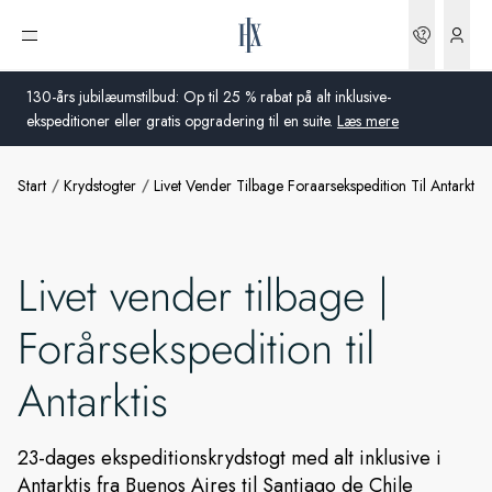
Bookin
Åbn menu
130-års jubilæumstilbud: Op til 25 % rabat på alt inklusive-
ekspeditioner eller gratis opgradering til en suite.
Læs mere
Start
Krydstogter
Livet Vender Tilbage Foraarsekspedition Til Antarktis
Global
Australien
Livet vender tilbage |
Storbritannien
Forårsekspedition til
USA
Antarktis
Tyskland
Schweiz
23-dages ekspeditionskrydstogt med alt inklusive i
Antarktis fra Buenos Aires til Santiago de Chile
Danmark
Frankrig