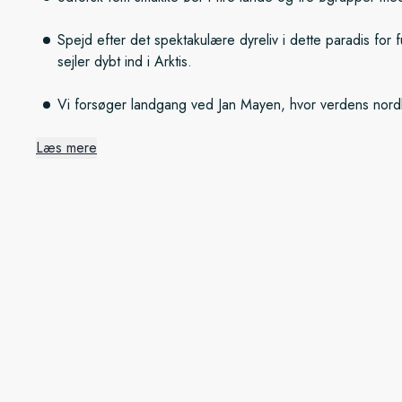
Spejd efter det spektakulære dyreliv i dette paradis for f
sejler dybt ind i Arktis.
Vi forsøger landgang ved Jan Mayen, hvor verdens nordlig
Læs mere
Øhop
Vores forårsrejse begynder i Bergen i Norge, og derfra sæt
skotske Shetlandsøer. Derfra sejler vi til de grønne Færøer o
sejler til den smukke ø Spitsbergen i det højarktiske område 
Longyearbyen.
Spejd efter dyreliv
De uberørte farvande og betagende øer på den nordatlantis
mange former for dyreliv. Vi spejder efter fugle, hvaler og