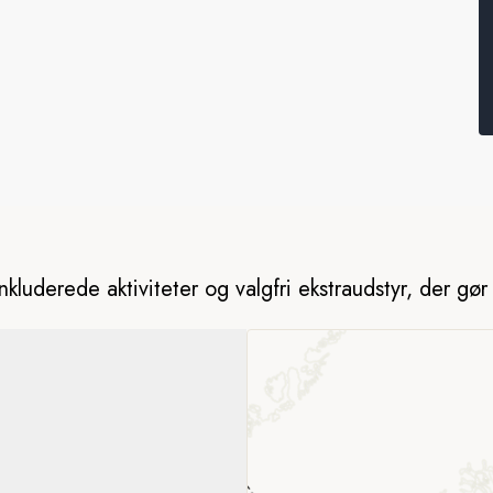
er i farvandet nær Spitsbergen.
nkluderede aktiviteter og valgfri ekstraudstyr, der gø