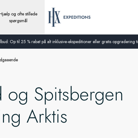
Hjælp og ofte stillede
spørgsmål
bud: Op til 25 % rabat på alt inklusive-ekspeditioner eller gratis opgradering til
ordgaaende
d og Spitsbergen
ng Arktis