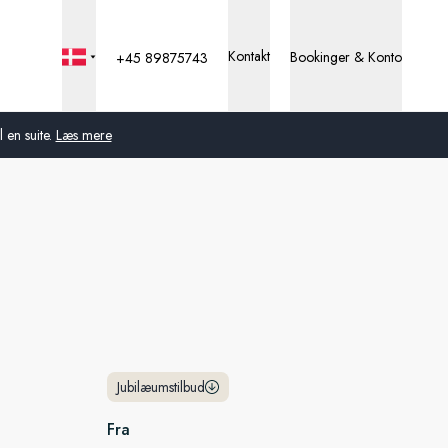
Kontakt
Bookinger & Konto
+45 89875743
 en suite.
Læs mere
Global
Australien
Storbritannien
USA
Tyskland
Jubilæumstilbud
Schweiz
Fra