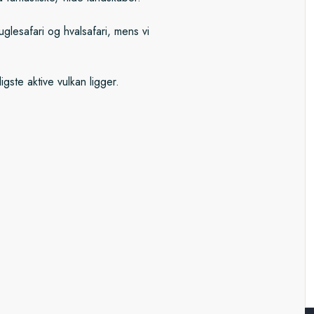
uglesafari og hvalsafari, mens vi
ste aktive vulkan ligger.
ter vi kurs mod Lerwick på de
g derefter til Islands nordkyst. Vi
og slutter ekspeditionen i
ke øhoprejse er levested for
 meget mere undervejs. Hold