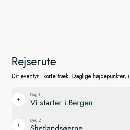
udkig efter den majestætiske – men sky – isbjørn når vi sejl
Rejserute
Dit eventyr i korte træk. Daglige højdepunkter, i
Dag 1
Vi starter i Bergen
Dag 2
Fjeldtoppe og UNESCO-stedet Bryggen
Shetlandsøerne