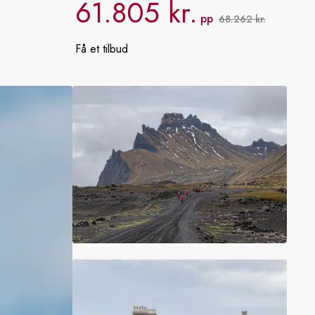
61.805 kr.
Frankrig
pp
68.262 kr.
Sverige
Få et tilbud
Danmark
Norge