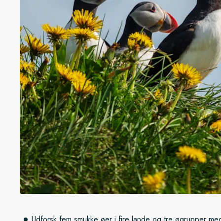
Udforsk fem smukke øer i fire lande og tre øgrupper med