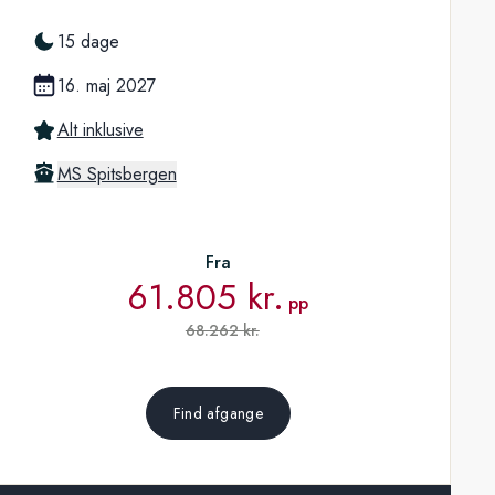
15 dage
16. maj 2027
Alt inklusive
MS Spitsbergen
Fra
61.805 kr.
pp
68.262 kr.
Find afgange