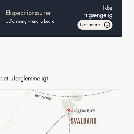
Ikke
Ekspeditionssuiter
tilgængelig
Udforskning – endnu bedre
Læs mere
r det uforglemmeligt.