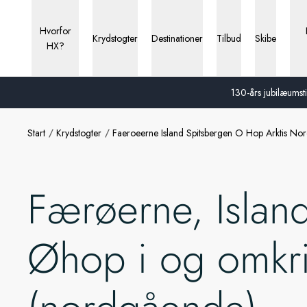
Hvorfor
Krydstogter
Destinationer
Tilbud
Skibe
HX?
130-års jubilæumstil
Start
Krydstogter
Faeroeerne Island Spitsbergen O Hop Arktis N
Færøerne, Islan
Øhop i og omkri