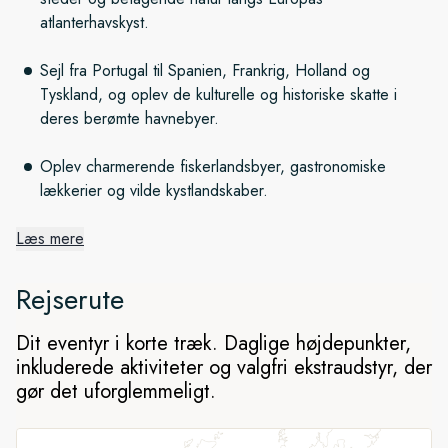
atlanterhavskyst.
Sejl fra Portugal til Spanien, Frankrig, Holland og
Tyskland, og oplev de kulturelle og historiske skatte i
deres berømte havnebyer.
Oplev charmerende fiskerlandsbyer, gastronomiske
lækkerier og vilde kystlandskaber.
Læs mere
Iberiske lækkerier
Rejserute
Vores eventyrlige oplevelse begynder i Portugals hovedstad,
Lissabon, der er fuld af gammel charme. Vi sejler langs Den
Dit eventyr i korte træk. Daglige højdepunkter,
Iberiske Halvø til smukke Porto, hvis bymidte er på UNESCOs
inkluderede aktiviteter og valgfri ekstraudstyr, der
verdensarvsliste. Herfra kan du udforske Galiciens historiske,
gør det uforglemmeligt.
kulturelle og kulinariske lækkerier og Asturiens keltiske arv.
De bugner af historiske, kulturelle og kulinariske oplevelser,
og hver by har sin helt egen stemning.