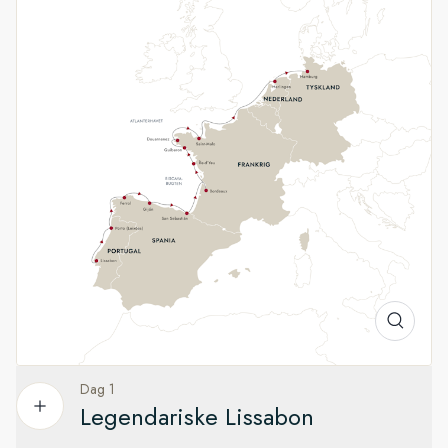
Biscayabugten og videre endnu
I Frankrig oplever du "vinbyen" Bordeaux på en overnatning,
smukke Île-d'Yeu og det barske Bretagne. Forvent vilde
kystlandskaber, smukke fiskerlandsbyer, middelalderbyer og
rig maritim historie, når vi går i land om bord på vores små
ekspeditionsbåde. Til sidst går du på opdagelse i kanalbyen
Harlingen, inden du slutter dine oplevelser i kosmopolitiske
Hamborg.
Dag 1
Legendariske Lissabon