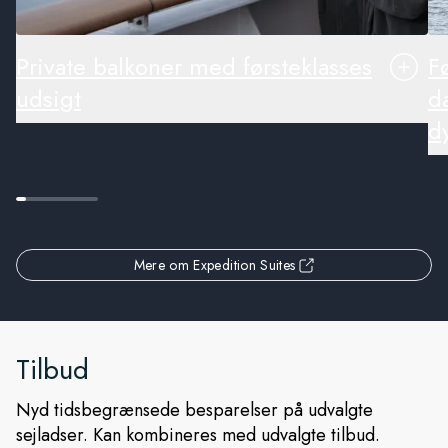
Private balkoner med førsteklasses
F
udsigt
d
d
Mere om Expedition Suites
Tilbud
Nyd tidsbegrænsede besparelser på udvalgte
sejladser. Kan kombineres med udvalgte tilbud.