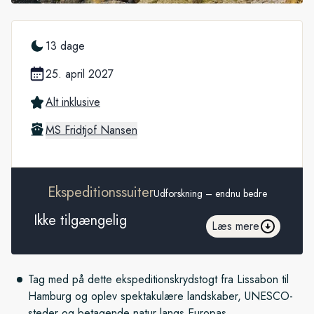
13 dage
25. april 2027
Alt inklusive
MS Fridtjof Nansen
Ekspeditionssuiter
Udforskning – endnu bedre
Ikke tilgængelig
Læs mere
Tag med på dette ekspeditionskrydstogt fra Lissabon til
Hamburg og oplev spektakulære landskaber, UNESCO-
steder og betagende natur langs Europas