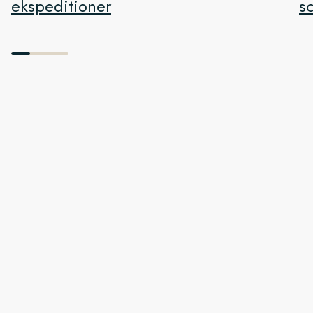
ekspeditioner
s