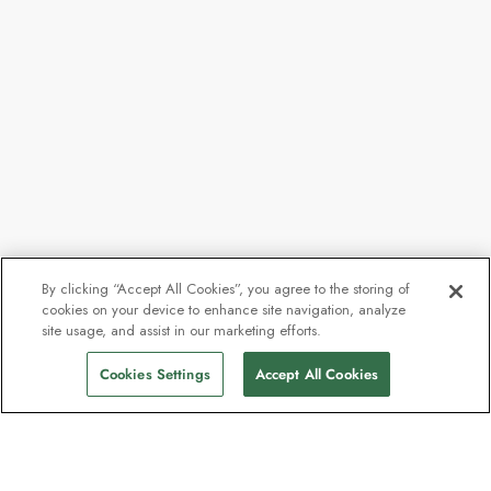
By clicking “Accept All Cookies”, you agree to the storing of
cookies on your device to enhance site navigation, analyze
Fra
38.732 kr.
site usage, and assist in our marketing efforts.
Find afgange
32.922 kr.
pp
Cookies Settings
Accept All Cookies