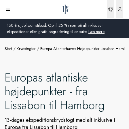
Bookin
Åbn menu
130-års jubilæumstilbud: Op til 25 % rabat på alt inklusive-
ekspeditioner eller gratis opgradering til en suite.
Læs mere
Start
Krydstogter
Europa Atlanterhavets Hojdepunkter Lissabon Hambo
Global
Australien
Europas atlantiske
Storbritannien
højdepunkter - fra
USA
Lissabon til Hamborg
Tyskland
Schweiz
13-dages ekspeditionskrydstogt med alt inklusive i
Europa fra Lissabon til Hamborg
Danmark
Frankrig