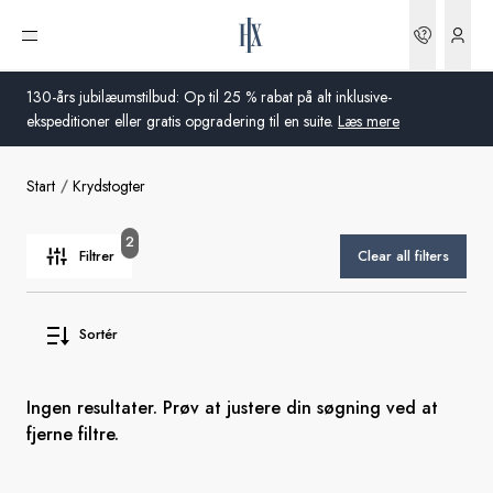
Bookin
Åbn menu
130-års jubilæumstilbud: Op til 25 % rabat på alt inklusive-
ekspeditioner eller gratis opgradering til en suite.
Læs mere
Start
Krydstogter
Global
Australien
2
Filtrer
Clear all filters
Storbritannien
Sortér
USA
Tyskland
Ingen resultater. Prøv at justere din søgning ved at
fjerne filtre.
Schweiz
Danmark
Frankrig