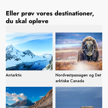
Sverige
Eller prøv vores destinationer,
du skal opleve
Danmark
Norge
Antarktis
Nordvestpassagen og Det
arktiske Canada