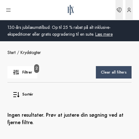
Bookin
Åbn menu
130-års jubilæumstilbud: Op til 25 % rabat på alt inklusive-
ekspeditioner eller gratis opgradering til en suite.
Læs mere
Start
Krydstogter
Global
Australien
2
Filtrer
Clear all filters
Storbritannien
Sortér
USA
Tyskland
Ingen resultater. Prøv at justere din søgning ved at
fjerne filtre.
Schweiz
Danmark
Frankrig