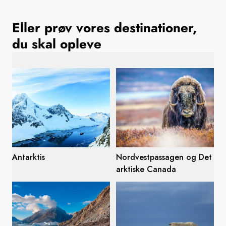
Sverige
Eller prøv vores destinationer,
du skal opleve
Danmark
Norge
Antarktis
Nordvestpassagen og Det
arktiske Canada