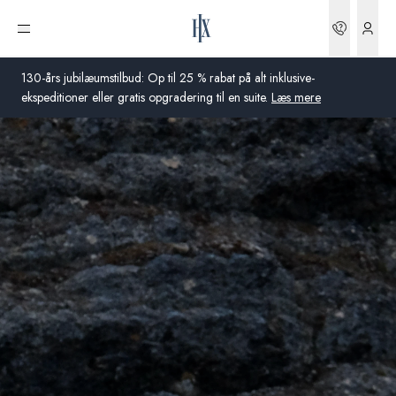
Bookin
Åbn menu
130-års jubilæumstilbud: Op til 25 % rabat på alt inklusive-
ekspeditioner eller gratis opgradering til en suite.
Læs mere
Global
Australien
Storbritannien
USA
Tyskland
Schweiz
Danmark
Frankrig