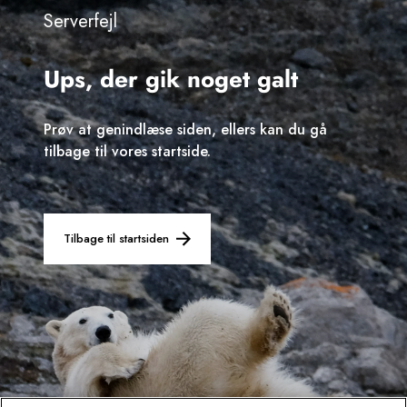
Serverfejl
Sverige
Ups, der gik noget galt
Danmark
Norge
Prøv at genindlæse siden, ellers kan du gå
tilbage til vores startside.
Tilbage til startsiden