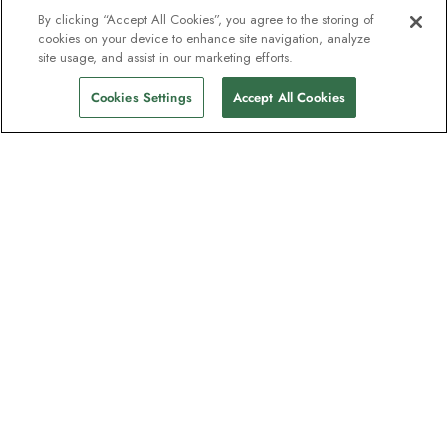
By clicking “Accept All Cookies”, you agree to the storing of
cookies on your device to enhance site navigation, analyze
site usage, and assist in our marketing efforts.
Cookies Settings
Accept All Cookies
Nyhedsbrevet som
opdagelsesrejsende elsker
Bliv en del af en million abonnenter –
tilmeld dig destinationsguider, tilbud og
live webinarer med ekspeditionseksperter