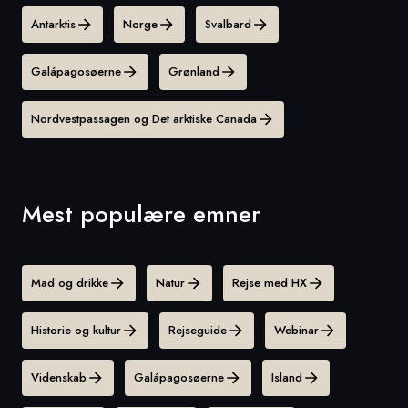
Antarktis
Norge
Svalbard
Galápagosøerne
Grønland
Nordvestpassagen og Det arktiske Canada
Mest populære emner
Mad og drikke
Natur
Rejse med HX
Historie og kultur
Rejseguide
Webinar
Videnskab
Galápagosøerne
Island