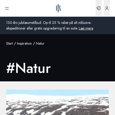
Bookin
Åbn menu
130-års jubilæumstilbud: Op til 25 % rabat på alt inklusive-
ekspeditioner eller gratis opgradering til en suite.
Læs mere
Start
Inspiration
Natur
Global
Australien
#
Natur
Storbritannien
USA
Tyskland
Schweiz
Danmark
Frankrig