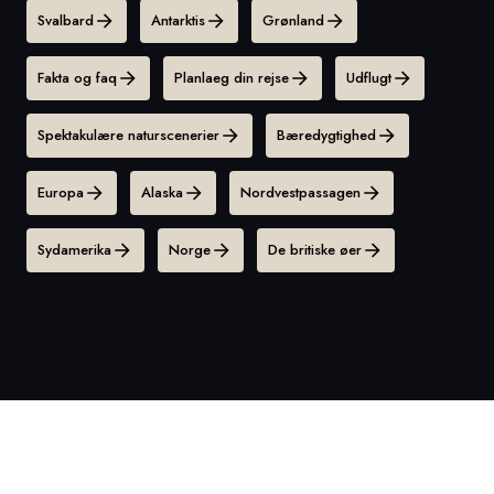
Svalbard
Antarktis
Grønland
Fakta og faq
Planlaeg din rejse
Udflugt
Spektakulære naturscenerier
Bæredygtighed
Europa
Alaska
Nordvestpassagen
Sydamerika
Norge
De britiske øer