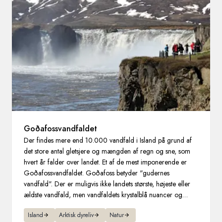
Sverige
Danmark
Norge
Goðafossvandfaldet
Der findes mere end 10.000 vandfald i Island på grund af
det store antal gletsjere og mængden af regn og sne, som
hvert år falder over landet. Et af de mest imponerende er
Goðafossvandfaldet. Goðafoss betyder "gudernes
vandfald". Der er muligvis ikke landets største, højeste eller
ældste vandfald, men vandfaldets krystalblå nuancer og
legender gør det til et af de mest berømte.
Island
Arktisk dyreliv
Natur